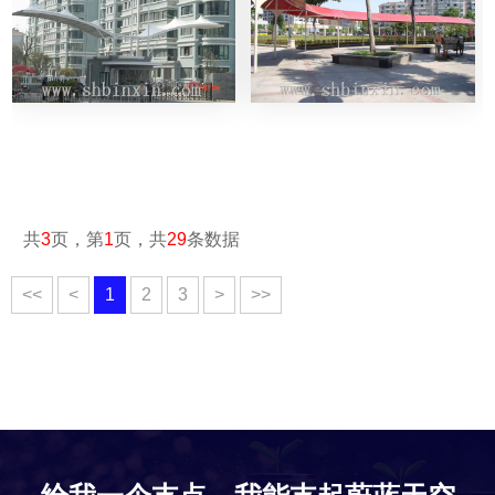
共
3
页，第
1
页，共
29
条数据
<<
<
1
2
3
>
>>